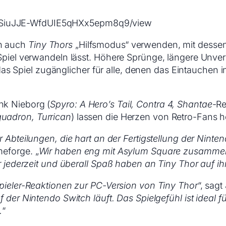
Uw0SiuJJE-WfdUIE5qHXx5epm8q9/view
un auch
Tiny Thors
„Hilfsmodus“ verwenden, mit dessen 
 Spiel verwandeln lässt. Höhere Sprünge, längere Unv
piel zugänglicher für alle, denen das Eintauchen in d
nk Nieborg (
Spyro: A Hero’s Tail, Contra 4, Shantae
-Re
quadron, Turrican
) lassen die Herzen von Retro-Fans 
er Abteilungen, die hart an der Fertigstellung der Nint
meforge. „
Wir haben eng mit Asylum Square zusammenge
er jederzeit und überall Spaß haben an Tiny Thor auf i
 Spieler-Reaktionen zur PC-Version von Tiny Thor
“, sag
f der Nintendo Switch läuft. Das Spielgefühl ist ideal f
.
“