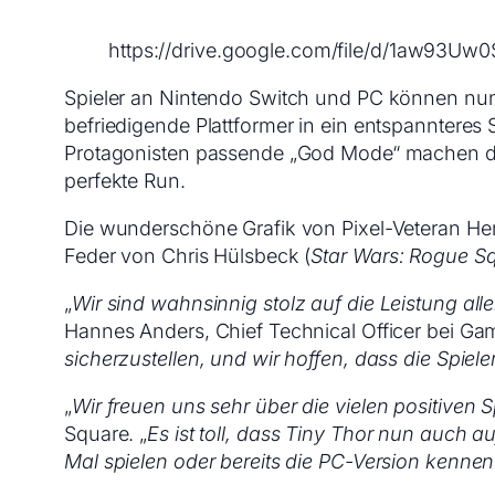
https://drive.google.com/file/d/1aw93
Spieler an Nintendo Switch und PC können n
befriedigende Plattformer in ein entspannteres
Protagonisten passende „God Mode“ machen das S
perfekte Run.
Die wunderschöne Grafik von Pixel-Veteran He
Feder von Chris Hülsbeck (
Star Wars: Rogue S
„
Wir sind wahnsinnig stolz auf die Leistung all
Hannes Anders, Chief Technical Officer bei Ga
sicherzustellen, und wir hoffen, dass die Spiel
„
Wir freuen uns sehr über die vielen positiven
Square. „
Es ist toll, dass Tiny Thor nun auch au
Mal spielen oder bereits die PC-Version kennen