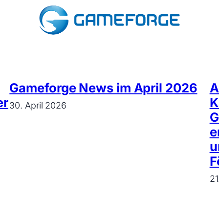
Gameforge News im April 2026
A
er
K
30. April 2026
G
e
u
F
21