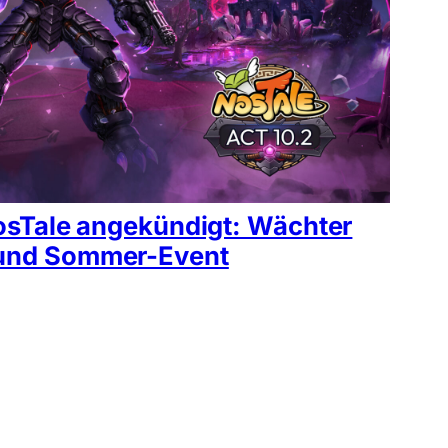
 NosTale angekündigt: Wächter
 und Sommer-Event