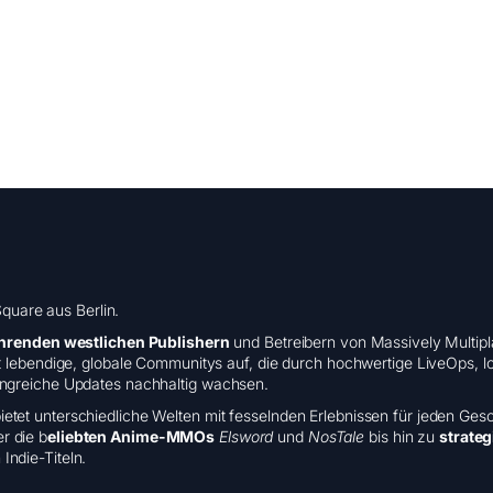
quare aus Berlin.
hrenden westlichen Publishern
und Betreibern von Massively Multip
bendige, globale Communitys auf, die durch hochwertige LiveOps, loka
greiche Updates nachhaltig wachsen.
 bietet unterschiedliche Welten mit fesselnden Erlebnissen für jeden G
r die b
eliebten Anime-MMOs
Elsword
und
NosTale
bis hin zu
strate
ndie-Titeln.