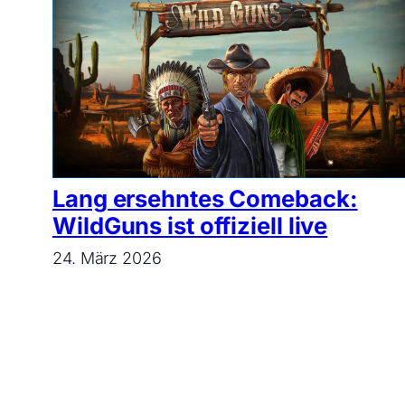
Lang ersehntes Comeback:
WildGuns ist offiziell live
24. März 2026