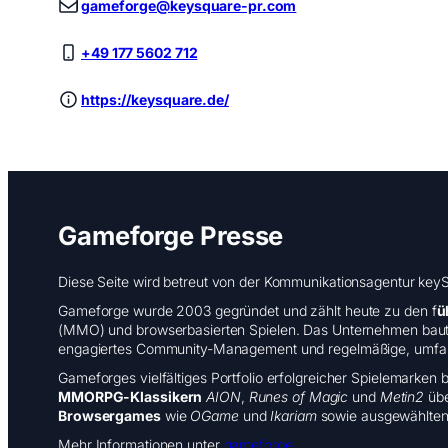
gameforge@keysquare-pr.com
+49 177 5602 712
https://keysquare.de/
Gameforge Presse
Diese Seite wird betreut von der Kommunikationsagentur keyS
Gameforge wurde 2003 gegründet und zählt heute zu den f
ü
(MMO) und browserbasierten Spielen. Das Unternehmen baut le
engagiertes Community-Management und regelmäßige, umfan
Gameforges vielfältiges Portfolio erfolgreicher Spielemarken
MMORPG-Klassikern
AION
,
Runes of Magic
und
Metin2
übe
Browsergames
wie
OGame
und
Ikariam
sowie ausgewählten I
Mehr Informationen unter
gameforge
.