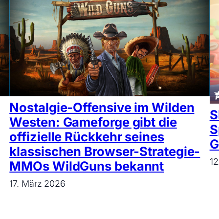
Nostalgie-Offensive im Wilden
S
Westen: Gameforge gibt die
S
offizielle Rückkehr seines
G
klassischen Browser-Strategie-
12
MMOs WildGuns bekannt
17. März 2026