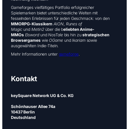
Gameforges vielfältiges Portfolio erfolgreicher
Spielemarken bietet unterschiedliche Welten mit
fesselnden Erlebnissen für jeden Geschmack: von den
MMORPG-Klassikern
AION
,
Runes of
Magic
und
Metin2
über die b
eliebten Anime-
MMOs
Elsword
und
NosTale
bis hin zu
strategischen
Browsergames
wie
OGame
und
Ikariam
sowie
ausgewählten Indie-Titeln.
Mehr Informationen unter
gameforge
.
Kontakt
keySquare Network UG & Co. KG
Schönhauser Allee 74a
10437 Berlin
Deutschland