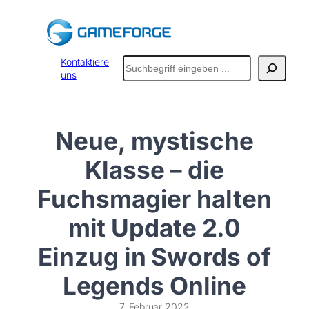
Zum
Inhalt
springen
Suchen
Kontaktiere
uns
Neue, mystische
Klasse – die
Fuchsmagier halten
mit Update 2.0
Einzug in Swords of
Legends Online
7. Februar 2022