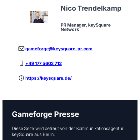
Nico Trendelkamp
PR Manager, keySquare
Network
gameforge@keysquare-pr.com
+49 177 5602 712
https://keysquare.de/
Gameforge Presse
Diese Seite wird betreut von der Kommunikationsagentur
keySquare aus Berlin.