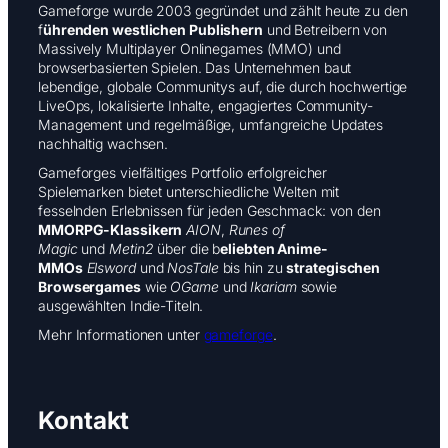
Gameforge wurde 2003 gegründet und zählt heute zu den
f
ührenden westlichen Publishern
und Betreibern von
Massively Multiplayer Onlinegames (MMO) und
browserbasierten Spielen. Das Unternehmen baut
lebendige, globale Communitys auf, die durch hochwertige
LiveOps, lokalisierte Inhalte, engagiertes Community-
Management und regelmäßige, umfangreiche Updates
nachhaltig wachsen.
Gameforges vielfältiges Portfolio erfolgreicher
Spielemarken bietet unterschiedliche Welten mit
fesselnden Erlebnissen für jeden Geschmack: von den
MMORPG-Klassikern
AION
,
Runes of
Magic
und
Metin2
über die b
eliebten Anime-
MMOs
Elsword
und
NosTale
bis hin zu
strategischen
Browsergames
wie
OGame
und
Ikariam
sowie
ausgewählten Indie-Titeln.
Mehr Informationen unter
gameforge
.
Kontakt