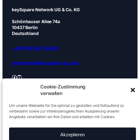
keySquare Network UG & Co. KG
Schönhauser Allee 74a
10437 Berlin
Deutschland
+49 (0) 30 437 344 88
gameforge@keysquare-pr.com
Facebook
YouTube
Cookie-Zustimmung
Impressum
|
Datenschutz
|
Cookies
verwalten
Um unsere Webseite für Sie optimal zu gestalten und fortlaufend zu
verbessern sowie zur interessensgerechten Ausspielung unserer
Angebote verarbeiten wir Ihre Daten und arbeiten mit Cookies.
Copyright @keysquare 2026
Akzeptieren