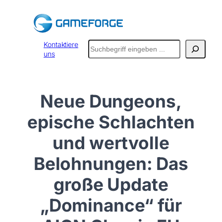
Zum
Inhalt
springen
Suchen
Kontaktiere
uns
Neue Dungeons,
epische Schlachten
und wertvolle
Belohnungen: Das
große Update
„Dominance“ für