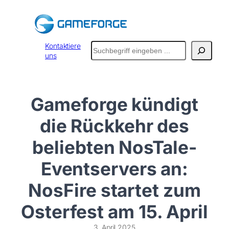
Zum
Inhalt
springen
Suchen
Kontaktiere
uns
Gameforge kündigt
die Rückkehr des
beliebten NosTale-
Eventservers an:
NosFire startet zum
Osterfest am 15. April
3. April 2025