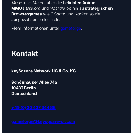
Magic
und
Metin2
über die b
eliebten Anime-
MMOs
Elsword
und
NosTale
bis hin zu
strategischen
Browsergames
wie
OGame
und
Ikariam
sowie
ausgewählten Indie-Titeln.
Mehr Informationen unter
gameforge
.
Kontakt
keySquare Network UG & Co. KG
Schönhauser Allee 74a
10437 Berlin
Deutschland
+49 (0) 30 437 344 88
gameforge@keysquare-pr.com