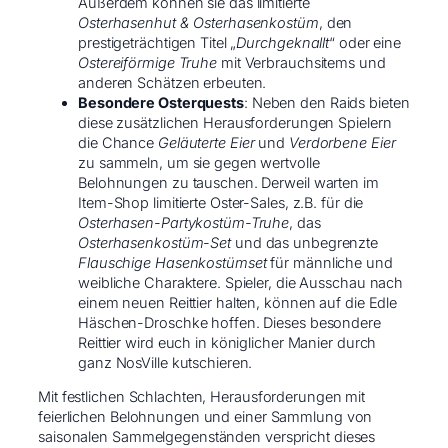
Außerdem können sie das limitierte
Osterhasenhut & Osterhasenkostüm
, den
prestigeträchtigen Titel „
Durchgeknallt
“ oder eine
Ostereiförmige Truhe
mit Verbrauchsitems und
anderen Schätzen erbeuten.
Besondere Osterquests
: Neben den Raids bieten
diese zusätzlichen Herausforderungen Spielern
die Chance
Geläuterte Eier
und
Verdorbene Eier
zu sammeln, um sie gegen wertvolle
Belohnungen zu tauschen. Derweil warten im
Item-Shop limitierte Oster-Sales, z.B. für die
Osterhasen-Partykostüm-Truhe
, das
Osterhasenkostüm-Set
und das unbegrenzte
Flauschige Hasenkostümset
für männliche und
weibliche Charaktere. Spieler, die Ausschau nach
einem neuen Reittier halten, können auf die Edle
Häschen-Droschke hoffen. Dieses besondere
Reittier wird euch in königlicher Manier durch
ganz NosVille kutschieren.
Mit festlichen Schlachten, Herausforderungen mit
feierlichen Belohnungen und einer Sammlung von
saisonalen Sammelgegenständen verspricht dieses