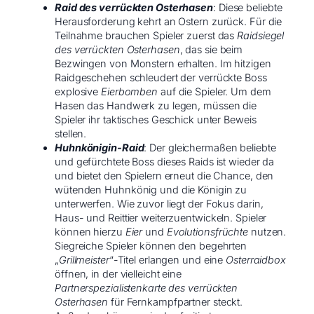
Raid des verrückten Osterhasen
: Diese beliebte
Herausforderung kehrt an Ostern zurück. Für die
Teilnahme brauchen Spieler zuerst das
Raidsiegel
des verrückten Osterhasen
, das sie beim
Bezwingen von Monstern erhalten. Im hitzigen
Raidgeschehen schleudert der verrückte Boss
explosive
Eierbomben
auf die Spieler. Um dem
Hasen das Handwerk zu legen, müssen die
Spieler ihr taktisches Geschick unter Beweis
stellen.
Huhnkönigin-Raid
: Der gleichermaßen beliebte
und gefürchtete Boss dieses Raids ist wieder da
und bietet den Spielern erneut die Chance, den
wütenden Huhnkönig und die Königin zu
unterwerfen. Wie zuvor liegt der Fokus darin,
Haus- und Reittier weiterzuentwickeln. Spieler
können hierzu
Eier
und
Evolutionsfrüchte
nutzen.
Siegreiche Spieler können den begehrten
„
Grillmeister
“-Titel erlangen und eine
Osterraidbox
öffnen, in der vielleicht eine
Partnerspezialistenkarte des verrückten
Osterhasen
für Fernkampfpartner steckt.