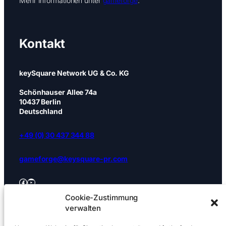
Mehr Informationen unter
gameforge
.
Kontakt
keySquare Network UG & Co. KG
Schönhauser Allee 74a
10437 Berlin
Deutschland
+49 (0) 30 437 344 88
gameforge@keysquare-pr.com
Facebook
YouTube
Cookie-Zustimmung
Impressum
|
Datenschutz
|
Cookies
verwalten