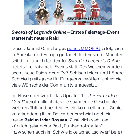
Swords of Legends Online –
Erstes Feiertags-Event
startet mit neuem Raid
Dieses Jahr ist Gameforges
neues MMORPG
erfolgreich
in Amerika und Europa gestartet. In den sechs Monaten
seit dem Launch fanden für
Sword of Legends Online
bereits drei saisonale Events statt. Des Weiteren wurden
sechs neue Raids, neue PvP-Schlachtfelder und höhere
Schwierigkeitsgrade für Dungeons veröffentlicht sowie
viele Wünsche der Community umgesetzt.
Im November wurde das Update 1.1: „
The Forbidden
Court
“ veröffentlicht, das die spannende Geschichte
weitererzählt und bei dem es ein komplett neues Gebiet
zu erkunden gilt. Im Dezember erscheint noch ein
neuer
Raid mit vier Bossen
. Zusätzlich steht der
kürzlich gelaunchte Raid „Funkenholzgarten“
inzwischen auch im Schwierigkeitsgrad „schwer“ bereit.