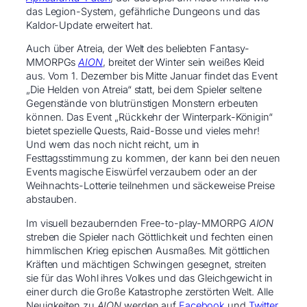
das Legion-System, gefährliche Dungeons und das
Kaldor-Update erweitert hat.
Auch über Atreia, der Welt des beliebten Fantasy-
MMORPGs
AION
, breitet der Winter sein weißes Kleid
aus. Vom 1. Dezember bis Mitte Januar findet das Event
„Die Helden von Atreia“ statt, bei dem Spieler seltene
Gegenstände von blutrünstigen Monstern erbeuten
können. Das Event „Rückkehr der Winterpark-Königin“
bietet spezielle Quests, Raid-Bosse und vieles mehr!
Und wem das noch nicht reicht, um in
Festtagsstimmung zu kommen, der kann bei den neuen
Events magische Eiswürfel verzaubern oder an der
Weihnachts-Lotterie teilnehmen und säckeweise Preise
abstauben.
Im visuell bezaubernden Free-to-play-MMORPG
AION
streben die Spieler nach Göttlichkeit und fechten einen
himmlischen Krieg epischen Ausmaßes. Mit göttlichen
Kräften und mächtigen Schwingen gesegnet, streiten
sie für das Wohl ihres Volkes und das Gleichgewicht in
einer durch die Große Katastrophe zerstörten Welt. Alle
Neuigkeiten zu
AION
werden auf
Facebook
und
Twitter