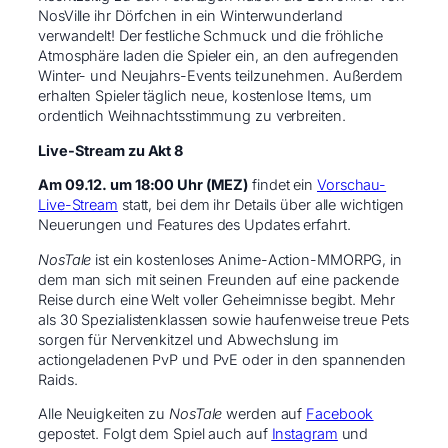
NosVille ihr Dörfchen in ein Winterwunderland
verwandelt! Der festliche Schmuck und die fröhliche
Atmosphäre laden die Spieler ein, an den aufregenden
Winter- und Neujahrs-Events teilzunehmen. Außerdem
erhalten Spieler täglich neue, kostenlose Items, um
ordentlich Weihnachtsstimmung zu verbreiten.
Live-Stream zu Akt 8
Am 09.12. um 18:00 Uhr (MEZ)
findet ein
Vorschau-
Live-Stream
statt, bei dem ihr Details über alle wichtigen
Neuerungen und Features des Updates erfahrt.
NosTale
ist ein kostenloses Anime-Action-MMORPG, in
dem man sich mit seinen Freunden auf eine packende
Reise durch eine Welt voller Geheimnisse begibt. Mehr
als 30 Spezialistenklassen sowie haufenweise treue Pets
sorgen für Nervenkitzel und Abwechslung im
actiongeladenen PvP und PvE oder in den spannenden
Raids.
Alle Neuigkeiten zu
NosTale
werden auf
Facebook
gepostet. Folgt dem Spiel auch auf
Instagram
und