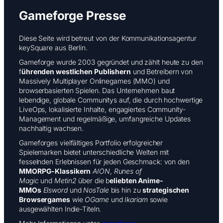
Gameforge Presse
Diese Seite wird betreut von der Kommunikationsagentur
keySquare aus Berlin.
Gameforge wurde 2003 gegründet und zählt heute zu den
f
ührenden westlichen Publishern
und Betreibern von
Massively Multiplayer Onlinegames (MMO) und
browserbasierten Spielen. Das Unternehmen baut
lebendige, globale Communitys auf, die durch hochwertige
LiveOps, lokalisierte Inhalte, engagiertes Community-
Management und regelmäßige, umfangreiche Updates
nachhaltig wachsen.
Gameforges vielfältiges Portfolio erfolgreicher
Spielemarken bietet unterschiedliche Welten mit
fesselnden Erlebnissen für jeden Geschmack: von den
MMORPG-Klassikern
AION
,
Runes of
Magic
und
Metin2
über die b
eliebten Anime-
MMOs
Elsword
und
NosTale
bis hin zu
strategischen
Browsergames
wie
OGame
und
Ikariam
sowie
ausgewählten Indie-Titeln.