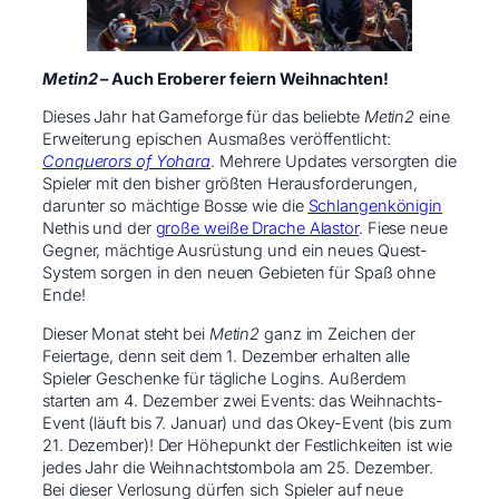
Metin2
– Auch Eroberer feiern Weihnachten!
Dieses Jahr hat Gameforge für das beliebte
Metin2
eine
Erweiterung epischen Ausmaßes veröffentlicht:
Conquerors of Yohara
. Mehrere Updates versorgten die
Spieler mit den bisher größten Herausforderungen,
darunter so mächtige Bosse wie die
Schlangenkönigin
Nethis und der
große weiße Drache Alastor
. Fiese neue
Gegner, mächtige Ausrüstung und ein neues Quest-
System sorgen in den neuen Gebieten für Spaß ohne
Ende!
Dieser Monat steht bei
Metin2
ganz im Zeichen der
Feiertage, denn seit dem 1. Dezember erhalten alle
Spieler Geschenke für tägliche Logins. Außerdem
starten am 4. Dezember zwei Events: das Weihnachts-
Event (läuft bis 7. Januar) und das Okey-Event (bis zum
21. Dezember)! Der Höhepunkt der Festlichkeiten ist wie
jedes Jahr die Weihnachtstombola am 25. Dezember.
Bei dieser Verlosung dürfen sich Spieler auf neue