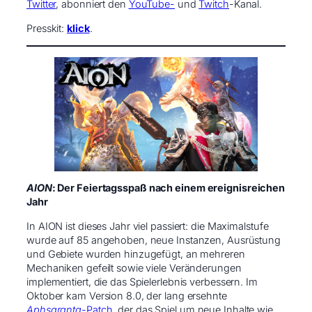
Twitter
, abonniert den
YouTube-
und
Twitch
-Kanal.
Presskit:
klick
.
AION
: Der Feiertagsspaß nach einem ereignisreichen
Jahr
In AION ist dieses Jahr viel passiert: die Maximalstufe
wurde auf 85 angehoben, neue Instanzen, Ausrüstung
und Gebiete wurden hinzugefügt, an mehreren
Mechaniken gefeilt sowie viele Veränderungen
implementiert, die das Spielerlebnis verbessern. Im
Oktober kam Version 8.0, der lang ersehnte
Aphsaranta-
Patch
, der das Spiel um neue Inhalte wie