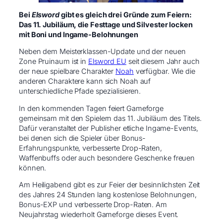
Bei
Elsword
gibt es gleich drei Gründe zum Feiern:
Das 11. Jubiläum, die Festtage und Silvester locken
mit Boni und Ingame-Belohnungen
Neben dem Meisterklassen-Update und der neuen
Zone Pruinaum ist in
Elsword EU
seit diesem Jahr auch
der neue spielbare Charakter
Noah
verfügbar. Wie die
anderen Charaktere kann sich Noah auf
unterschiedliche Pfade spezialisieren. ​
In den kommenden Tagen feiert Gameforge
gemeinsam mit den Spielern das 11. Jubiläum des Titels.
Dafür veranstaltet der Publisher etliche Ingame-Events,
bei denen sich die Spieler über Bonus-
Erfahrungspunkte, verbesserte Drop-Raten,
Waffenbuffs oder auch besondere Geschenke freuen
können.
Am Heiligabend gibt es zur Feier der besinnlichsten Zeit
des Jahres 24 Stunden lang kostenlose Belohnungen,
Bonus-EXP und verbesserte Drop-Raten. Am
Neujahrstag wiederholt Gameforge dieses Event.