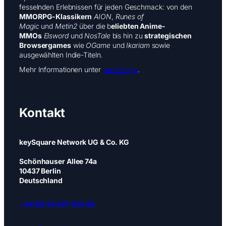
fesselnden Erlebnissen für jeden Geschmack: von den
MMORPG-Klassikern
AION
,
Runes of
Magic
und
Metin2
über die b
eliebten Anime-
MMOs
Elsword
und
NosTale
bis hin zu
strategischen
Browsergames
wie
OGame
und
Ikariam
sowie
ausgewählten Indie-Titeln.
Mehr Informationen unter
gameforge
.
Kontakt
keySquare Network UG & Co. KG
Schönhauser Allee 74a
10437 Berlin
Deutschland
+49 (0) 30 437 344 88